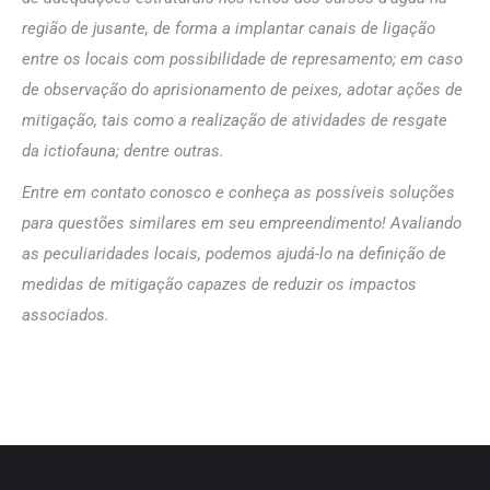
região de jusante, de forma a implantar canais de ligação
entre os locais com possibilidade de represamento; em caso
de observação do aprisionamento de peixes, adotar ações de
mitigação, tais como a realização de atividades de resgate
da ictiofauna; dentre outras.
Entre em contato conosco e conheça as possíveis soluções
para questões similares em seu empreendimento! Avaliando
as peculiaridades locais, podemos ajudá-lo na definição de
medidas de mitigação capazes de reduzir os impactos
associados.