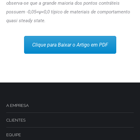
observa-se que a grande maioria dos pontos contráteis
possuem -0,05<ψ<0,0 típico de materiais de comportamento
quasi steady state.
Clique para Baixar o Artigo em PDF
A EMPRESA
CLIENTES
EQUIPE