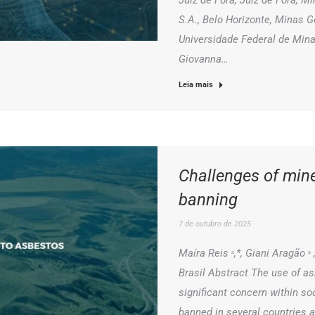
Juiz de Fora, Juiz de Fora, M
S.A., Belo Horizonte, Minas G
Universidade Federal de Minas
Giovanna…
Leia mais
Challenges of min
banning
7 de outubro de 2025
Maíra Reis ᵃ,*, Giani Aragão ᵃ
Brasil Abstract The use of as
significant concern within so
banned in several countries a