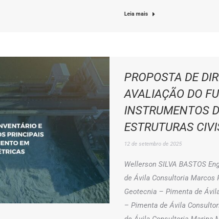
Leia mais
PROPOSTA DE DIR
AVALIAÇÃO DO F
INSTRUMENTOS 
ESTRUTURAS CIVI
12 de setembro de 2025
Wellerson SILVA BASTOS Enge
de Ávila Consultoria Marcos
Geotecnia – Pimenta de Ávil
– Pimenta de Ávila Consulto