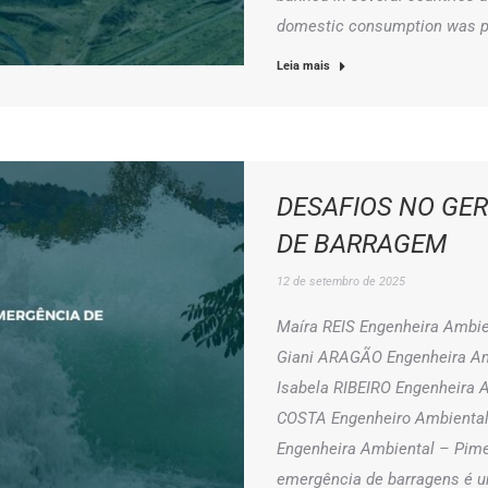
domestic consumption was p
Leia mais
DESAFIOS NO GE
DE BARRAGEM
12 de setembro de 2025
Maíra REIS Engenheira Ambie
Giani ARAGÃO Engenheira Amb
Isabela RIBEIRO Engenheira 
COSTA Engenheiro Ambiental 
Engenheira Ambiental – Pim
emergência de barragens é 