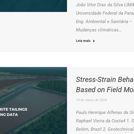
João Vitor Dias da Silva LI
Universidade Federal da Pa
Eng. Ambiental e Sanitária 
Mudanças climáticas…
Leia mais
Stress-Strain Beha
Based on Field Mo
14 de março de 2024
Paulo Henrique Alfenas da Sil
Raphael Vieira da Costa4 1. 
Belém, Brazil 2. Geotechnical