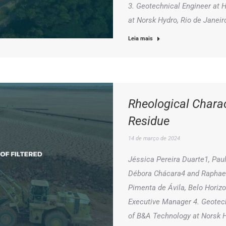
3. Geotechnical Engineer at 
at Norsk Hydro, Rio de Janeir
Leia mais
Rheological Charac
Residue
14 de março de 2024
Jéssica Pereira Duarte1, Pau
Débora Chácara4 and Raphael
Pimenta de Ávila, Belo Horizo
Executive Manager 4. Geotech
of B&A Technology at Norsk H