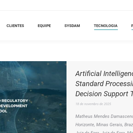
LIENTES
EQUIPE
SYSDAM
TECNOLOGIA
PU
CLIENTES
EQUIPE
SYSDAM
TECNOLOGIA
Artificial Intellig
Standard Processi
Decision Support 
18 de novembro de 2025
Matheus Mendes Damasceno, 
Horizonte, Minas Gerais, Bra