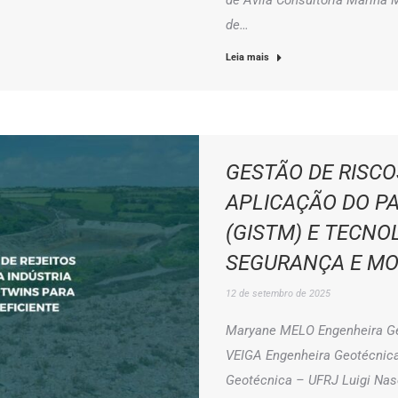
de Ávila Consultoria Marina
de…
Leia mais
GESTÃO DE RISCO
APLICAÇÃO DO P
(GISTM) E TECNO
SEGURANÇA E MO
12 de setembro de 2025
Maryane MELO Engenheira Geo
VEIGA Engenheira Geotécnic
Geotécnica – UFRJ Luigi Na