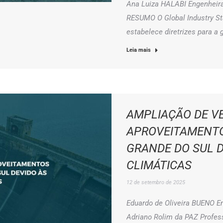
Ana Luiza HALABI Engenheira
RESUMO O Global Industry S
estabelece diretrizes para a
Leia mais
AMPLIAÇÃO DE V
APROVEITAMENTO
GRANDE DO SUL 
CLIMÁTICAS
12 de setembro de 2025
Eduardo de Oliveira BUENO En
Adriano Rolim da PAZ Profes