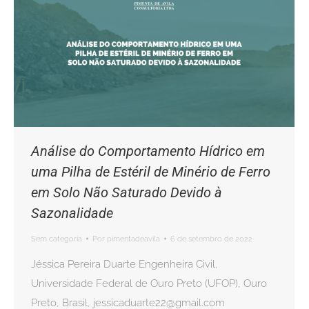
Análise do Comportamento Hídrico em
uma Pilha de Estéril de Minério de Ferro
em Solo Não Saturado Devido à
Sazonalidade
Sem categoria
Por
pimentadeavila
6 de setembro de 2022
Jéssica Pereira Duarte Engenheira Civil,
Universidade Federal de Ouro Preto (UFOP), Ouro
Preto, Brasil, jessicaduarte22@gmail.com