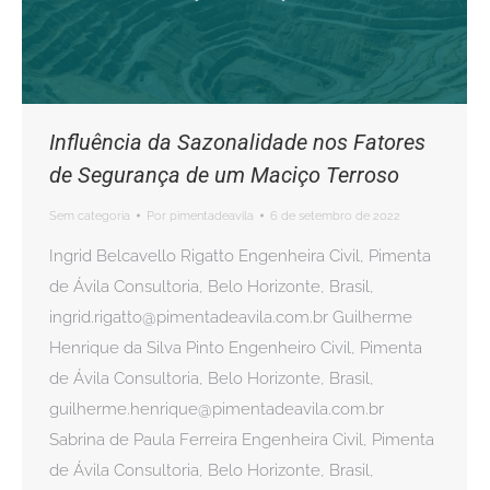
Influência da Sazonalidade nos Fatores
de Segurança de um Maciço Terroso
Sem categoria
Por
pimentadeavila
6 de setembro de 2022
Ingrid Belcavello Rigatto Engenheira Civil, Pimenta
de Ávila Consultoria, Belo Horizonte, Brasil,
ingrid.rigatto@pimentadeavila.com.br Guilherme
Henrique da Silva Pinto Engenheiro Civil, Pimenta
de Ávila Consultoria, Belo Horizonte, Brasil,
guilherme.henrique@pimentadeavila.com.br
Sabrina de Paula Ferreira Engenheira Civil, Pimenta
de Ávila Consultoria, Belo Horizonte, Brasil,